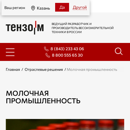
Казань
Да
Другой
Ваш регион
Казань
ВЕДУЩИЙ РАЗРАБОТЧИК И
ПРОИЗВОДИТЕЛЬ ВЕСОИЗМЕРИТЕЛЬНОЙ
ТЕХНИКИ В РОССИИ
8 (843) 233 43 06
8 800 555 65 30
Главная
/
Отраслевые решения
/
Молочная промышленность
МОЛОЧНАЯ
ПРОМЫШЛЕННОСТЬ