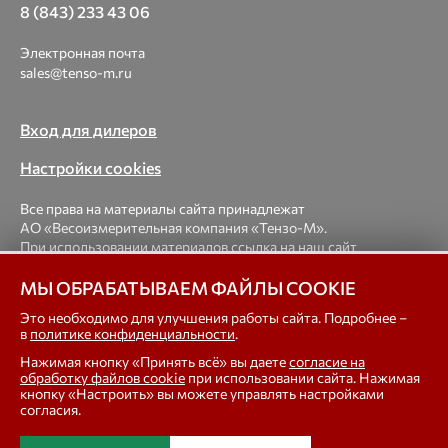
8 (843) 233 43 06
Электронная почта
sales@tenso-m.ru
Вход для дилеров
Настройки cookies
Все права на материалы сайта принадлежат
АО «Весоизмерительная компания «Тензо-М».
При использовании материалов ссылка на наш сайт
обязательна.
МЫ ОБРАБАТЫВАЕМ ФАЙЛЫ COOKIE
© 1998-2026 Весоизмерительная компания «Тензо-М» —
Это необходимо для улучшения работы сайта. Подробнее –
в
политике конфиденциальности
.
платформенные, крановые, вагонные, бункерные,
автомобильные весы, весовые дозаторы для фасовки,
Нажимая кнопку «Принять всё» вы даете
согласие на
тензодатчики
обработку файлов cookie
при использовании сайта. Нажимая
кнопку «Настроить» вы можете управлять настройками
согласия.
In english