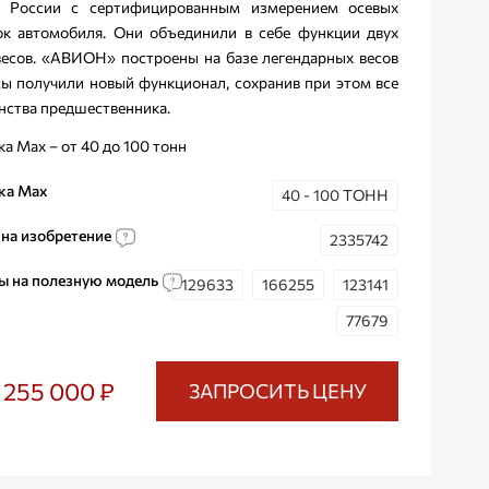
в России с сертифицированным измерением осевых
ок автомобиля. Они объединили в себе функции двух
весов. «АВИОН» построены на базе легендарных весов
сы получили новый функционал, сохранив при этом все
нства предшественника.
а Max – от 40 до 100 тонн
ка Max
40 - 100 ТОНН
 на изобретение
2335742
ы на полезную модель
129633
166255
123141
77679
2 255 000 ₽
ЗАПРОСИТЬ ЦЕНУ