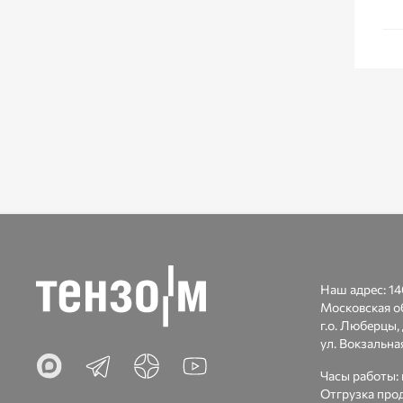
Наш адрес:
14
Московская о
г.о. Люберцы, 
ул. Вокзальн
Часы работы: п
Отгрузка прод