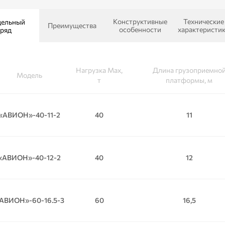
Конструктивные
Технические
ельный
Преимущества
особенности
характеристи
ряд
Сертификаты
Нагрузка Max,
Длина грузоприемно
Модель
т
платформы, м
«АВИОН»-40-11-2
40
11
«АВИОН»-40-12-2
40
12
АВИОН»-60-16.5-3
60
16,5