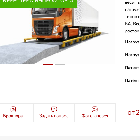
В РЕЕСТРЕ МИНПРОМТОРГА
весы 
нагруз
типов 
ВА. Ве
достои
Нагрузк
Нагруз
Патент
Патент
от 
Брошюра
Задать вопрос
Фотогалерея