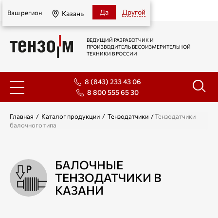
Казань
Да
Другой
Ваш регион
Казань
ВЕДУЩИЙ РАЗРАБОТЧИК И
ПРОИЗВОДИТЕЛЬ ВЕСОИЗМЕРИТЕЛЬНОЙ
ТЕХНИКИ В РОССИИ
8 (843) 233 43 06
8 800 555 65 30
Главная
/
Каталог продукции
/
Тензодатчики
/
Тензодатчики
балочного типа
БАЛОЧНЫЕ
ТЕНЗОДАТЧИКИ В
КАЗАНИ