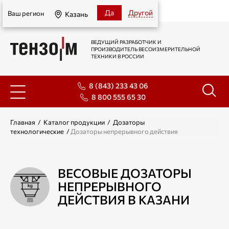
Казань
Да
Другой
Ваш регион
Казань
ВЕДУЩИЙ РАЗРАБОТЧИК И
ПРОИЗВОДИТЕЛЬ ВЕСОИЗМЕРИТЕЛЬНОЙ
ТЕХНИКИ В РОССИИ
8 (843) 233 43 06
8 800 555 65 30
Главная
/
Каталог продукции
/
Дозаторы
технологические
/
Дозаторы непрерывного действия
ВЕСОВЫЕ ДОЗАТОРЫ
НЕПРЕРЫВНОГО
ДЕЙСТВИЯ В КАЗАНИ