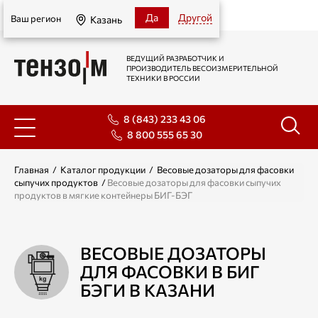
Казань
Да
Другой
Ваш регион
Казань
ВЕДУЩИЙ РАЗРАБОТЧИК И
ПРОИЗВОДИТЕЛЬ ВЕСОИЗМЕРИТЕЛЬНОЙ
ТЕХНИКИ В РОССИИ
8 (843) 233 43 06
8 800 555 65 30
Главная
/
Каталог продукции
/
Весовые дозаторы для фасовки
сыпучих продуктов
/
Весовые дозаторы для фасовки сыпучих
продуктов в мягкие контейнеры БИГ-БЭГ
ВЕСОВЫЕ ДОЗАТОРЫ
ДЛЯ ФАСОВКИ В БИГ
БЭГИ В КАЗАНИ