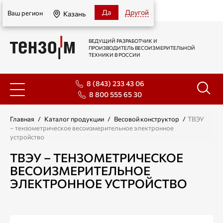
Казань
Да
Другой
Ваш регион
Казань
ВЕДУЩИЙ РАЗРАБОТЧИК И
ПРОИЗВОДИТЕЛЬ ВЕСОИЗМЕРИТЕЛЬНОЙ
ТЕХНИКИ В РОССИИ
8 (843) 233 43 06
8 800 555 65 30
Главная
/
Каталог продукции
/
Весовой конструктор
/
ТВЭУ
– тензометрическое весоизмерительное электронное
устройство
ТВЭУ – ТЕНЗОМЕТРИЧЕСКОЕ
ВЕСОИЗМЕРИТЕЛЬНОЕ
ЭЛЕКТРОННОЕ УСТРОЙСТВО