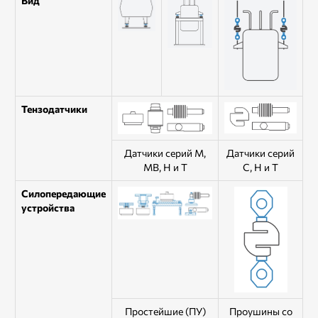
Вид
Тензодатчики
Датчики серий М,
Датчики серий
МВ, Н и Т
С, Н и Т
Силопередающие
устройства
Простейшие (ПУ)
Проушины со