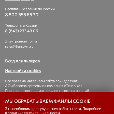
Бесплатные звонки по России
8 800 555 65 30
Телефоны в Казани
8 (843) 233 43 06
Электронная почта
sales@tenso-m.ru
Вход для дилеров
Настройки cookies
Все права на материалы сайта принадлежат
АО «Весоизмерительная компания «Тензо-М».
При использовании материалов ссылка на наш сайт
обязательна.
МЫ ОБРАБАТЫВАЕМ ФАЙЛЫ COOKIE
© 1998-2026 Весоизмерительная компания «Тензо-М» —
Это необходимо для улучшения работы сайта. Подробнее –
в
политике конфиденциальности
.
платформенные, крановые, вагонные, бункерные,