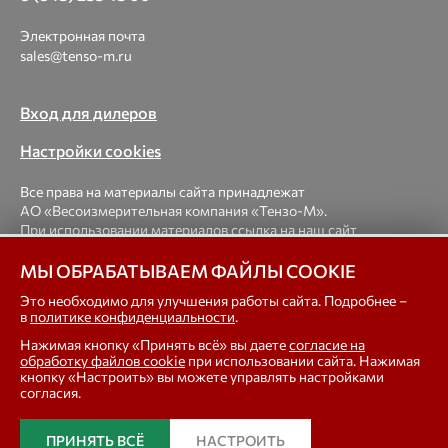
Электронная почта
sales@tenso-m.ru
Вход для дилеров
Настройки cookies
Все права на материалы сайта принадлежат
АО «Весоизмерительная компания «Тензо-М».
При использовании материалов ссылка на наш сайт
обязательна.
МЫ ОБРАБАТЫВАЕМ ФАЙЛЫ COOKIE
© 1998-2026 Весоизмерительная компания «Тензо-М» —
Это необходимо для улучшения работы сайта. Подробнее –
в
политике конфиденциальности
.
платформенные, крановые, вагонные, бункерные,
автомобильные весы, весовые дозаторы для фасовки,
Нажимая кнопку «Принять всё» вы даете
согласие на
тензодатчики
обработку файлов cookie
при использовании сайта. Нажимая
кнопку «Настроить» вы можете управлять настройками
согласия.
In english
ПРИНЯТЬ ВСЁ
НАСТРОИТЬ