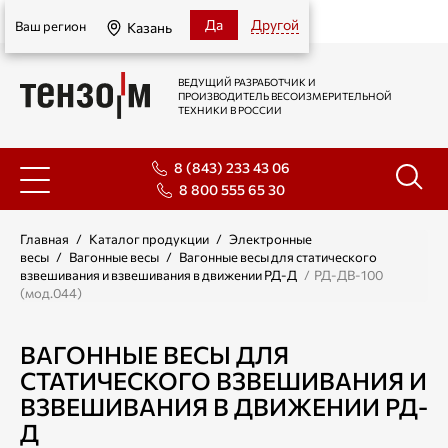
Казань
Да
Другой
Ваш регион
Казань
ВЕДУЩИЙ РАЗРАБОТЧИК И
ПРОИЗВОДИТЕЛЬ ВЕСОИЗМЕРИТЕЛЬНОЙ
ТЕХНИКИ В РОССИИ
8 (843) 233 43 06
8 800 555 65 30
Главная
/
Каталог продукции
/
Электронные
весы
/
Вагонные весы
/
Вагонные весы для статического
взвешивания и взвешивания в движении РД-Д
/ РД-ДВ-100
(мод.044)
ВАГОННЫЕ ВЕСЫ ДЛЯ
СТАТИЧЕСКОГО ВЗВЕШИВАНИЯ И
ВЗВЕШИВАНИЯ В ДВИЖЕНИИ РД-
Д