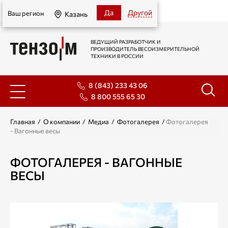
Казань
Да
Другой
Ваш регион
Казань
ВЕДУЩИЙ РАЗРАБОТЧИК И
ПРОИЗВОДИТЕЛЬ ВЕСОИЗМЕРИТЕЛЬНОЙ
ТЕХНИКИ В РОССИИ
8 (843) 233 43 06
8 800 555 65 30
Главная
/
О компании
/
Медиа
/
Фотогалерея
/
Фотогалерея
- Вагонные весы
ФОТОГАЛЕРЕЯ - ВАГОННЫЕ
ВЕСЫ