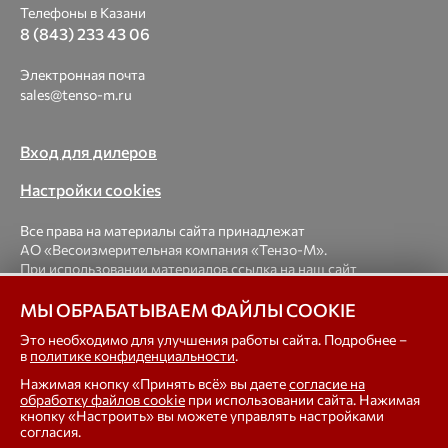
Телефоны в Казани
8 (843) 233 43 06
Электронная почта
sales@tenso-m.ru
Вход для дилеров
Настройки cookies
Все права на материалы сайта принадлежат
АО «Весоизмерительная компания «Тензо-М».
При использовании материалов ссылка на наш сайт
обязательна.
МЫ ОБРАБАТЫВАЕМ ФАЙЛЫ COOKIE
© 1998-2026 Весоизмерительная компания «Тензо-М» —
Это необходимо для улучшения работы сайта. Подробнее –
в
политике конфиденциальности
.
платформенные, крановые, вагонные, бункерные,
автомобильные весы, весовые дозаторы для фасовки,
Нажимая кнопку «Принять всё» вы даете
согласие на
тензодатчики
обработку файлов cookie
при использовании сайта. Нажимая
кнопку «Настроить» вы можете управлять настройками
согласия.
In english