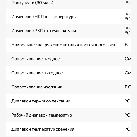
Ползучесть (30 мин.)
% от 
% от 
Изменение НКП от температуры
°С
% от 
Изменение РКП от температуры
°С
Наибольшее напряжение питания постоянного тока
В
Сопротивление входное
Ом
Сопротивление выходное
Ом
Сопротивление изоляции
Г Ом
Диапазон термокомпенсации
°С
Рабочий диапазон температур
°С
Диапазон температур хранения
°С