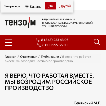
Казань
Да
Другой
Ваш регион
Казань
ВЕДУЩИЙ РАЗРАБОТЧИК И
ПРОИЗВОДИТЕЛЬ ВЕСОИЗМЕРИТЕЛЬНОЙ
ТЕХНИКИ В РОССИИ
8 (843) 233 43 06
8 800 555 65 30
Главная
/
О компании
/
Публикации
/
Я верю, что работая
вместе, мы возродим Российское производство
Я ВЕРЮ, ЧТО РАБОТАЯ ВМЕСТЕ,
МЫ ВОЗРОДИМ РОССИЙСКОЕ
ПРОИЗВОДСТВО
Сенянский М.В.