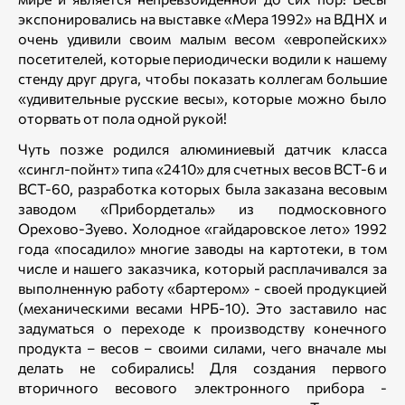
экспонировались на выставке «Мера 1992» на ВДНХ и
очень удивили своим малым весом «европейских»
посетителей, которые периодически водили к нашему
стенду друг друга, чтобы показать коллегам большие
«удивительные русские весы», которые можно было
оторвать от пола одной рукой!
Чуть позже родился алюминиевый датчик класса
«сингл-пойнт» типа «2410» для счетных весов ВСТ-6 и
ВСТ-60, разработка которых была заказана весовым
заводом «Прибордеталь» из подмосковного
Орехово-Зуево. Холодное «гайдаровское лето» 1992
года «посадило» многие заводы на картотеки, в том
числе и нашего заказчика, который расплачивался за
выполненную работу «бартером» - своей продукцией
(механическими весами НРБ-10). Это заставило нас
задуматься о переходе к производству конечного
продукта – весов – своими силами, чего вначале мы
делать не собирались! Для создания первого
вторичного весового электронного прибора -