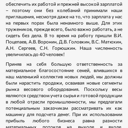
обеспечить их работой и прежней высокой зарплатой
– поэтому они без колебаний принимали наши
приглашения, несмотря даже на то, что зарплата у нас
на первых порах была ненамного выше. Для этих
тружеников, прежде всего, было важно работать, а не
сидеть без дела. В то время на работу пришли В.И.
Поцепаев, А.В. Воронин, Д.В. Головкин, В.С. Матюхин,
А.Н. Сергеев, С.Н. Горюшкин. Наша численность
увеличилась до 40 человек!
Приняв на себя большую ответственность за
материальное благосостояние семей, влившихся в
наш маленький коллектив новых людей, мы должны
были нарастить продажи, осваивая новые сегменты
рынка весового оборудования. Поскольку весы
являются средством учета сырья и готовой продукции
в любой отрасли промышленности, мы предлагали
потенциальным заказчикам рассматривать их как
машинку для подсчета денег. При их использовании
прибыль любого бизнеса равна разности
материальных потоков на выходе и входе,