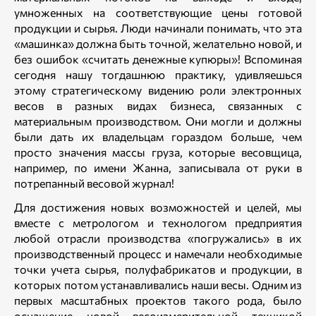
умноженных на соответствующие цены готовой
продукции и сырья. Люди начинали понимать, что эта
«машинка» должна быть точной, желательно новой, и
без ошибок «считать денежные купюры»! Вспоминая
сегодня нашу тогдашнюю практику, удивляешься
этому стратегическому видению роли электронных
весов в разных видах бизнеса, связанных с
материальным производством. Они могли и должны
были дать их владельцам гораздом больше, чем
просто значения массы груза, которые весовщица,
например, по имени Жанна, записывала от руки в
потрепанный весовой журнал!
Для достижения новых возможностей и целей, мы
вместе с метрологом и технологом предприятия
любой отрасли производства «погружались» в их
производственный процесс и намечали необходимые
точки учета сырья, полуфабрикатов и продукции, в
которых потом устанавливались наши весы. Одним из
первых масштабных проектов такого рода, было
оснащение новой весоизмерительной техникой