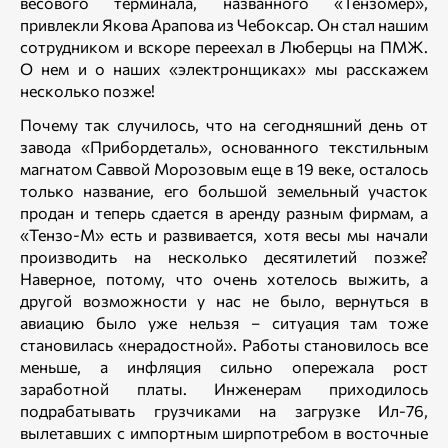
весового терминала, названного «Тензомер»,
привлекли Якова Арапова из Чебоксар. Он стал нашим
сотрудником и вскоре переехал в Люберцы на ПМЖ.
О нем и о наших «электронщиках» мы расскажем
несколько позже!
Почему так случилось, что на сегодняшний день от
завода «Прибордеталь», основанного текстильным
магнатом Саввой Морозовым еще в 19 веке, осталось
только название, его большой земельный участок
продан и теперь сдается в аренду разным фирмам, а
«Тензо-М» есть и развивается, хотя весы мы начали
производить на несколько десятилетий позже?
Наверное, потому, что очень хотелось выжить, а
другой возможности у нас не было, вернуться в
авиацию было уже нельзя – ситуация там тоже
становилась «нерадостной». Работы становилось все
меньше, а инфляция сильно опережала рост
заработной платы. Инженерам приходилось
подрабатывать грузчиками на загрузке Ил-76,
вылетавших с импортным ширпотребом в восточные