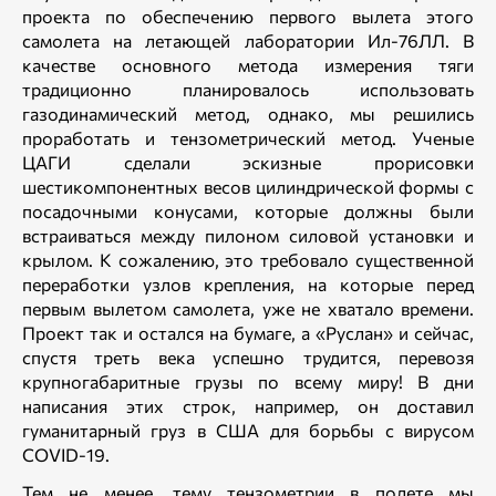
проекта по обеспечению первого вылета этого
самолета на летающей лаборатории Ил-76ЛЛ. В
качестве основного метода измерения тяги
традиционно планировалось использовать
газодинамический метод, однако, мы решились
проработать и тензометрический метод. Ученые
ЦАГИ сделали эскизные прорисовки
шестикомпонентных весов цилиндрической формы с
посадочными конусами, которые должны были
встраиваться между пилоном силовой установки и
крылом. К сожалению, это требовало существенной
переработки узлов крепления, на которые перед
первым вылетом самолета, уже не хватало времени.
Проект так и остался на бумаге, а «Руслан» и сейчас,
спустя треть века успешно трудится, перевозя
крупногабаритные грузы по всему миру! В дни
написания этих строк, например, он доставил
гуманитарный груз в США для борьбы с вирусом
COVID-19.
Тем не менее, тему тензометрии в полете мы