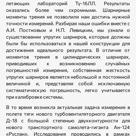
летающих лабораторий Ту-16ЛЛ. Результаты
оказались более чем скромными. Шарнирные
моменты трения не позволили нам достичь нужной
точности измерений. Разбирая наши ошибки вместе с
А.И. Постновым и Н.П. Левицким, мы узнали о
существовании упругих шарниров, которые должны
были бы использоваться в нашей конструкции для
достижения идеального результата. В отличие от
моментов трения в цилиндрических шарнирах,
приводивших к возникновению случайных
погрешностей измерения, собственная жесткость
упругих шарниров является небольшой и постоянной
величиной и, представляя собой исключаемую
систематическую погрешность, легко учитывается
при калибровке системы.
В то время возникла актуальная задача измерения в
полете тяги нового турбовентиляторного двигателя
Д-18 с большой степенью двухконтурности для
нового транспортного самолета-гиганта Ан-124
«Руслан». Исследования проводились в рамках