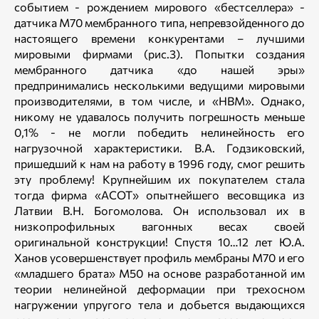
событием - рождением мирового «бестселлера» -
датчика М70 мембранного типа, непревзойденного до
настоящего времени конкурентами – лучшими
мировыми фирмами (рис.3). Попытки создания
мембранного датчика «до нашей эры»
предпринимались несколькими ведущими мировыми
производителями, в том числе, и «НВМ». Однако,
никому не удавалось получить погрешность меньше
0,1% - не могли победить нелинейность его
нагрузочной характеристики. В.А. Годзиковский,
пришедший к нам на работу в 1996 году, смог решить
эту проблему! Крупнейшим их покупателем стала
тогда фирма «АСОТ» опытнейшего весовщика из
Латвии В.Н. Богомолова. Он использовал их в
низкопрофильных вагонных весах своей
оригинальной конструкции! Спустя 10…12 лет Ю.А.
Ханов усовершенствует профиль мембраны М70 и его
«младшего брата» М50 на основе разработанной им
теории нелинейной деформации при трехосном
нагружении упругого тела и добьется выдающихся