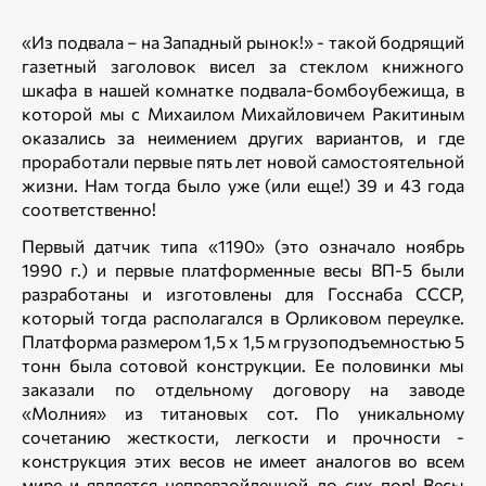
«Из подвала – на Западный рынок!» - такой бодрящий
газетный заголовок висел за стеклом книжного
шкафа в нашей комнатке подвала-бомбоубежища, в
которой мы с Михаилом Михайловичем Ракитиным
оказались за неимением других вариантов, и где
проработали первые пять лет новой самостоятельной
жизни. Нам тогда было уже (или еще!) 39 и 43 года
соответственно!
Первый датчик типа «1190» (это означало ноябрь
1990 г.) и первые платформенные весы ВП-5 были
разработаны и изготовлены для Госснаба СССР,
который тогда располагался в Орликовом переулке.
Платформа размером 1,5 х 1,5 м грузоподъемностью 5
тонн была сотовой конструкции. Ее половинки мы
заказали по отдельному договору на заводе
«Молния» из титановых сот. По уникальному
сочетанию жесткости, легкости и прочности -
конструкция этих весов не имеет аналогов во всем
мире и является непревзойденной до сих пор! Весы