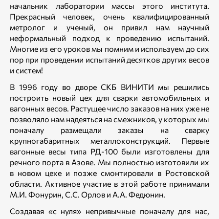
начальник лаборатории массы этого института.
Прекрасный человек, очень квалифицированный
метролог и ученый, он привил нам научный
неформальный подход к проведению испытаний.
Многие из его уроков мы помним и используем до сих
пор при проведении испытаний десятков других весов
и систем!
В 1996 году во дворе СКБ ВИНИТИ мы решились
построить новый цех для сварки автомобильных и
вагонных весов. Растущее число заказов на них уже не
позволяло нам надеяться на смежников, у которых мы
поначалу размещали заказы на сварку
крупногабаритных металлоконструкций. Первые
вагонные весы типа РД-100 были изготовлены для
речного порта в Азове. Мы полностью изготовили их
в новом цехе и позже смонтировали в Ростовской
области. Активное участие в этой работе принимали
М.И. Фонурин, С.С. Орлов и А.А. Федюнин.
Создавая «с нуля» непривычные поначалу для нас,