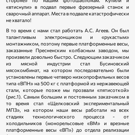
стороне» по нашим фотошаблонам. Купили и
«втиснули» в подвал первые фрезерный станок и
сварочный аппарат. Места в подвале катастрофически
не хватало!
В то время с нами стал работать А.С. Агеев. Он был
талантливым электронщиком и «рукастым»
монтажником, поэтому первые платформенные весы,
заказанные Пресненским колбасным заводом, мы
произвели довольно быстро. Следующим заказчиком
из мясной индустрии стал Бусиновский
мясокомбинат, на котором последовательно были
установлены первые четверо низкопрофильных весов
типа «ВПН» на 500 кг с платформой из нержавеющей
стали, которые позже мы прозвали «пятисоткой»
(рис.1). Самым большим и постоянным заказчиком в
то время стал «Щелковский экспериментальный
МПЗ», на котором наши весы работали на всех
стадиях технологического процесса - от
холодильников (монорельсовые «ВМ» и врезные
платформенные весы «ВП») до отдела реализации