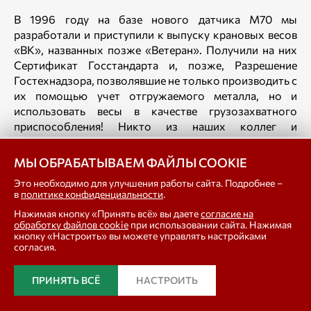
В 1996 году на базе нового датчика М70 мы
разработали и приступили к выпуску крановых весов
«ВК», названных позже «Ветеран». Получили на них
Сертификат Госстандарта и, позже, Разрешение
Гостехнадзора, позволявшие не только производить с
их помощью учет отгружаемого металла, но и
использовать весы в качестве грузозахватного
приспособления! Никто из наших коллег и
конкурентов такого разрешения получить не смог!
МЫ ОБРАБАТЫВАЕМ ФАЙЛЫ COOKIE
Следующий 1997 год ознаменовался рядом знаковых
и публичных событий, таких как получение первого
Это необходимо для улучшения работы сайта. Подробнее –
в
политике конфиденциальности
.
диплома «100 лучших товаров России» на
«пятисотку» - весы ВПН-500-1010, вступление в клуб
Нажимая кнопку «Принять всё» вы даете
согласие на
обработку файлов cookie
при использовании сайта. Нажимая
«Московское качество» при РОСТЕСТ-МОСКВА,
кнопку «Настроить» вы можете управлять настройками
поездка в Китай в составе делегации
согласия.
промышленников Московской области, первое
участие в выставке «РЫБА» в Санк-Петербуоге и
ПРИНЯТЬ ВСЁ
НАСТРОИТЬ
знакомство с производством широко известного
тогда предприятия «ПЕТРОВЕС».