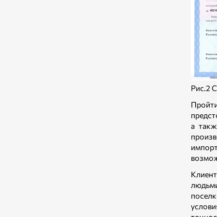
Рис.2 
Пройти
предст
а такж
произв
импорт
возмож
Клиент
людьми
поселк
услови
точнос