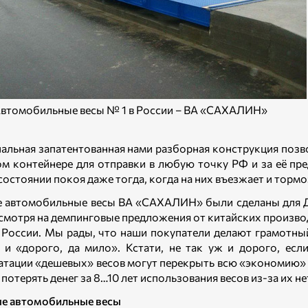
 Автомобильные весы № 1 в России – ВА «САХАЛИН»
альная запатентованная нами разборная конструкция позв
м контейнере для отправки в любую точку РФ и за её пр
 состоянии покоя даже тогда, когда на них въезжает и торм
 автомобильные весы ВА «САХАЛИН» были сделаны для Да
есмотря на демпинговые предложения от китайских произво
 России. Мы рады, что наши покупатели делают грамотны
 и «дорого, да мило». Кстати, не так уж и дорого, есл
атации «дешевых» весов могут перекрыть всю «экономию» пр
потерять денег за 8…10 лет использования весов из-за их н
е автомобильные весы