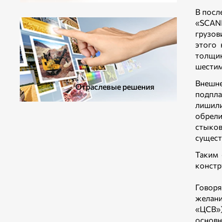
ДОПОЛНИТЕЛЬНОЕ ОБОРУДОВАНИЕ
В посл
«SСANI
грузов
этого 
толщин
шестим
Внешне
Отраслевые решения
подпла
лишили
обрели
стыков
сущест
Таким 
констр
Говоря
желан
«ЦСВ»)
основн