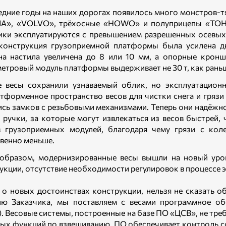
едние годы на наших дорогах появилось много монстров
A», «VOLVO», трёхосные «HOWO» и полуприцепы «ТОНАР
ики эксплуатируются с превышением разрешенных осевых 
конструкция грузоприемной платформы была усилена 
а настила увеличена до 8 или 10 мм, а опорные кронш
етровый модуль платформы выдерживает не 30 т, как раньше,
 весы сохранили узнаваемый облик, но эксплуатационн
тформенное пространство весов для чистки снега и гряз
сь замков с резьбовыми механизмами. Теперь они надёжн
 ручки, за которые могут извлекаться из весов быстрей,
 грузоприемных модулей, благодаря чему грязи с кол
венно меньше.
образом, модернизированные весы вышли на новый урове
укции, отсутствие необходимости регулировок в процессе э
 о новых достоинствах конструкции, нельзя не сказать о
ию Заказчика, мы поставляем с весами программное о
. Весовые системы, построенные на базе ПО «ЦСВ», не тр
ых функций по взвешиванию, ПО обеспечивает контроль с