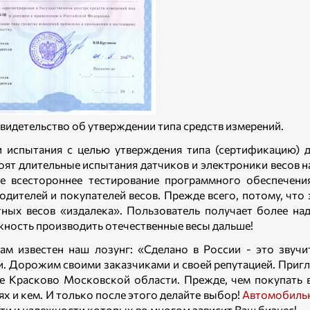
Свидетельство об утверждении типа средств измерений.
 испытания с целью утверждения типа (сертификацию) д
оят длительные испытания датчиков и электроники весов 
е всестороннее тестирование программного обеспечени
одителей и покупателей весов. Прежде всего, потому, чт
ных весов «издалека». Пользователь получает более на
ность производить отечественные весы дальше!
ам известен наш лозунг: «Сделано в России - это звуч
. Дорожим своими заказчиками и своей репутацией. Приг
е Красково Московской области. Прежде, чем покупать в
ях и кем. И только после этого делайте выбор!
Автомобиль
ти и надежности которых во многом зависит Ваш бизнес!