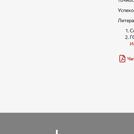
Успехо
Литера
С
Г
И
Чи