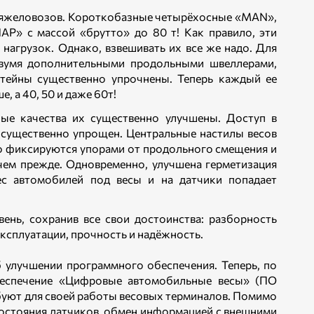
-тяжеловозов. Короткобазные четырёхосные «MAN»,
» с массой «брутто» до 80 т! Как правило, эти
нагрузок. Однако, взвешивать их все же надо. Для
двумя дополнительными продольными швеллерами,
тейны существенно упрочнены. Теперь каждый ее
 а 40, 50 и даже 60т!
ые качества их существенно улучшены. Доступ в
и существенно упрощен. Центральные настилы весов
о фиксируются упорами от продольного смещения и
 чем прежде. Одновременно, улучшена герметизация
ес автомобилей под весы и на датчики попадает
нь, сохранив все свои достоинства: разборность
ксплуатации, прочность и надёжность.
б улучшении программного обеспечения. Теперь, по
беспечение «Цифровые автомобильные весы» (ПО
ебуют для своей работы весовых терминалов. Помимо
остояния датчиков, обмен информацией с внешними