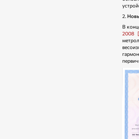
устрой
2.
Новы
В конц
2008 [
метрол
весои
гармон
первич