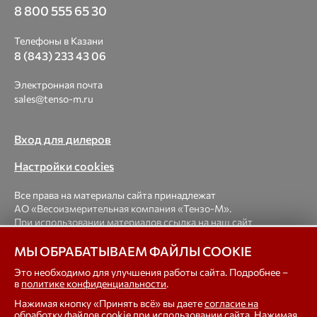
8 800 555 65 30
Телефоны в Казани
8 (843) 233 43 06
Электронная почта
sales@tenso-m.ru
Вход для дилеров
Настройки cookies
Все права на материалы сайта принадлежат
АО «Весоизмерительная компания «Тензо-М».
При использовании материалов ссылка на наш сайт
обязательна.
МЫ ОБРАБАТЫВАЕМ ФАЙЛЫ COOKIE
© 1998-2026 Весоизмерительная компания «Тензо-М» —
Это необходимо для улучшения работы сайта. Подробнее –
в
политике конфиденциальности
.
платформенные, крановые, вагонные, бункерные,
автомобильные весы, весовые дозаторы для фасовки,
Нажимая кнопку «Принять всё» вы даете
согласие на
тензодатчики
обработку файлов cookie
при использовании сайта. Нажимая