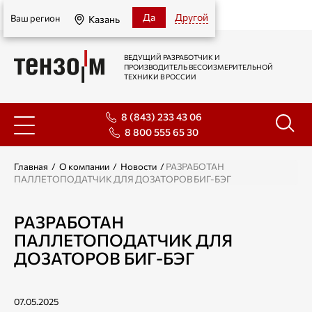
Казань
Да
Другой
Ваш регион
Казань
ВЕДУЩИЙ РАЗРАБОТЧИК И
ПРОИЗВОДИТЕЛЬ ВЕСОИЗМЕРИТЕЛЬНОЙ
ТЕХНИКИ В РОССИИ
8 (843) 233 43 06
8 800 555 65 30
Главная
/
О компании
/
Новости
/
РАЗРАБОТАН
ПАЛЛЕТОПОДАТЧИК ДЛЯ ДОЗАТОРОВ БИГ-БЭГ
РАЗРАБОТАН
ПАЛЛЕТОПОДАТЧИК ДЛЯ
ДОЗАТОРОВ БИГ-БЭГ
07.05.2025