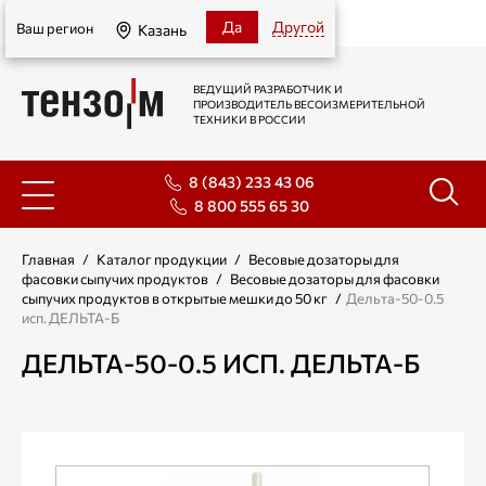
Казань
Да
Другой
Ваш регион
Казань
ВЕДУЩИЙ РАЗРАБОТЧИК И
ПРОИЗВОДИТЕЛЬ ВЕСОИЗМЕРИТЕЛЬНОЙ
ТЕХНИКИ В РОССИИ
8 (843) 233 43 06
8 800 555 65 30
Главная
/
Каталог продукции
/
Весовые дозаторы для
фасовки сыпучих продуктов
/
Весовые дозаторы для фасовки
сыпучих продуктов в открытые мешки до 50 кг
/
Дельта-50-0.5
исп. ДЕЛЬТА-Б
ДЕЛЬТА-50-0.5 ИСП. ДЕЛЬТА-Б