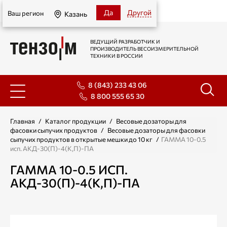
Казань
Да
Другой
Ваш регион
Казань
ВЕДУЩИЙ РАЗРАБОТЧИК И
ПРОИЗВОДИТЕЛЬ ВЕСОИЗМЕРИТЕЛЬНОЙ
ТЕХНИКИ В РОССИИ
8 (843) 233 43 06
8 800 555 65 30
Главная
/
Каталог продукции
/
Весовые дозаторы для
фасовки сыпучих продуктов
/
Весовые дозаторы для фасовки
сыпучих продуктов в открытые мешки до 10 кг
/
ГАММА 10-0.5
исп. АКД-30(П)-4(К,П)-ПА
ГАММА 10-0.5 ИСП.
АКД-30(П)-4(К,П)-ПА